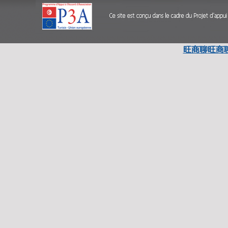
旺商聊
旺商